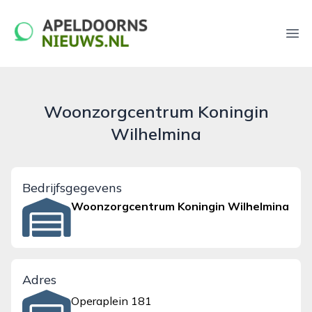
apeldoornsnieuws.nl
Ope
Woonzorgcentrum Koningin
Wilhelmina
Bedrijfsgegevens
Woonzorgcentrum Koningin Wilhelmina
Adres
Operaplein 181