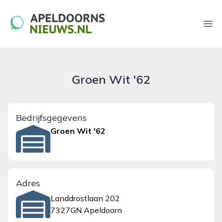
apeldoornsnieuws.nl
Ope
Groen Wit '62
Bedrijfsgegevens
Groen Wit '62
Adres
Landdrostlaan 202
7327GN Apeldoorn