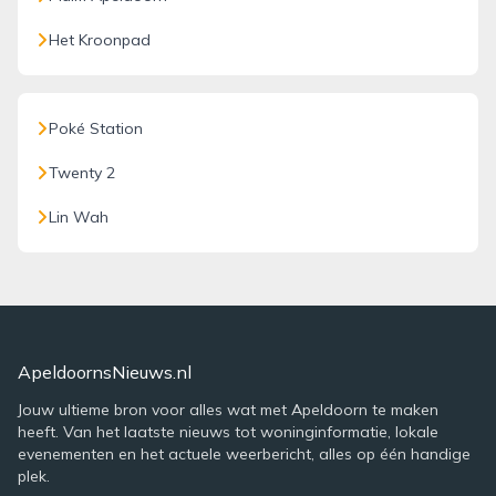
Het Kroonpad
Poké Station
Twenty 2
Lin Wah
ApeldoornsNieuws.nl
Jouw ultieme bron voor alles wat met Apeldoorn te maken
heeft. Van het laatste nieuws tot woninginformatie, lokale
evenementen en het actuele weerbericht, alles op één handige
plek.