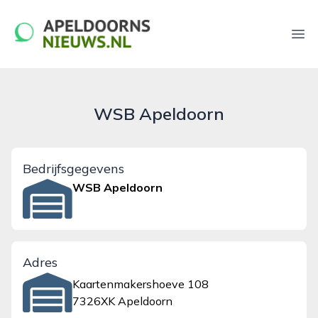
apeldoornsnieuws.nl
Ope
WSB Apeldoorn
Bedrijfsgegevens
WSB Apeldoorn
Adres
Kaartenmakershoeve 108
7326XK Apeldoorn