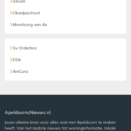
Stoom
Obadjaschool
Mondzorg van As
Sv Orderbos
ESA
AniCura
ApeldoornsNieuws.nl
Jouw ultieme bron voor alles wat met Apeldoorn te maken
heeft. Van het laatste nieuws tot woninginformatie, lokale