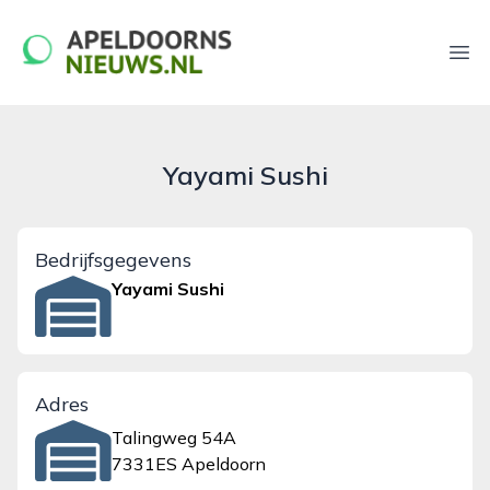
apeldoornsnieuws.nl
Ope
Yayami Sushi
Bedrijfsgegevens
Yayami Sushi
Adres
Talingweg 54A
7331ES Apeldoorn