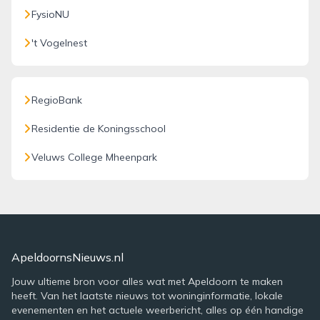
FysioNU
't Vogelnest
RegioBank
Residentie de Koningsschool
Veluws College Mheenpark
ApeldoornsNieuws.nl
Jouw ultieme bron voor alles wat met Apeldoorn te maken
heeft. Van het laatste nieuws tot woninginformatie, lokale
evenementen en het actuele weerbericht, alles op één handige