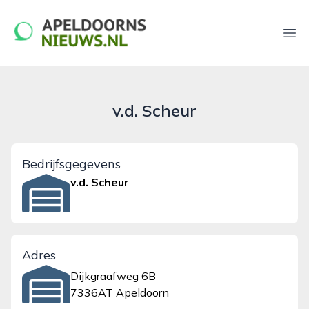
apeldoornsnieuws.nl
Ope
v.d. Scheur
Bedrijfsgegevens
v.d. Scheur
Adres
Dijkgraafweg 6B
7336AT Apeldoorn