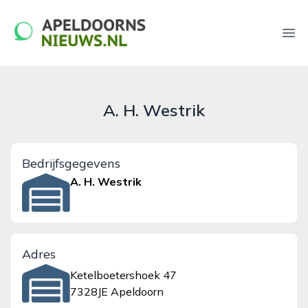
apeldoornsnieuws.nl
Ope
A. H. Westrik
Bedrijfsgegevens
A. H. Westrik
Adres
Ketelboetershoek 47
7328JE Apeldoorn