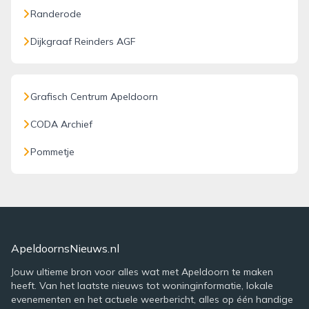
Randerode
Dijkgraaf Reinders AGF
Grafisch Centrum Apeldoorn
CODA Archief
Pommetje
ApeldoornsNieuws.nl
Jouw ultieme bron voor alles wat met Apeldoorn te maken
heeft. Van het laatste nieuws tot woninginformatie, lokale
evenementen en het actuele weerbericht, alles op één handige