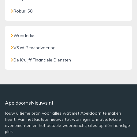
Robur '58
Wonderlief
V&W Bewindvoering
De Kruijff Financiele Diensten
ApeldoornsNieuws.nl
Jouw ultieme bron voor alles wat met Apeldoorn te maken
heeft. Van het laatste nieuws tot woninginformatie, lokale
evenementen en het actuele weerbericht, alles op één handige
plek.