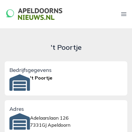
apeldoornsnieuws.nl
Ope
't Poortje
Bedrijfsgegevens
't Poortje
Adres
Adelaarslaan 126
7331GJ Apeldoorn