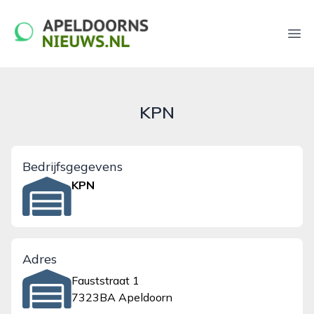
apeldoornsnieuws.nl
Ope
KPN
Bedrijfsgegevens
KPN
Adres
Fauststraat 1
7323BA Apeldoorn