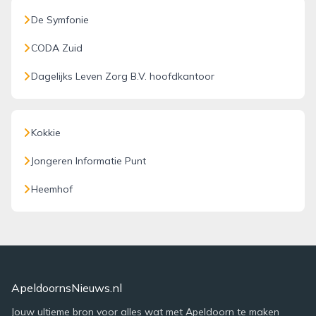
De Symfonie
CODA Zuid
Dagelijks Leven Zorg B.V. hoofdkantoor
Kokkie
Jongeren Informatie Punt
Heemhof
ApeldoornsNieuws.nl
Jouw ultieme bron voor alles wat met Apeldoorn te maken