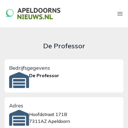
apeldoornsnieuws.nl
Ope
De Professor
Bedrijfsgegevens
De Professor
Adres
Hoofdstraat 171B
7311AZ Apeldoorn