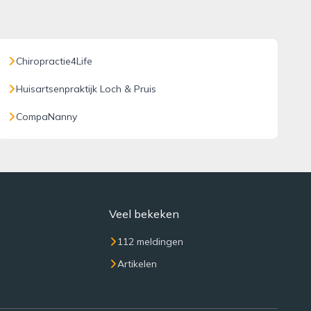
Chiropractie4Life
Huisartsenpraktijk Loch & Pruis
CompaNanny
Veel bekeken
112 meldingen
Artikelen