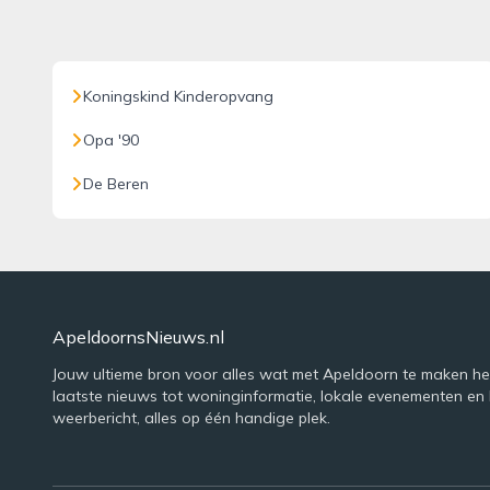
Koningskind Kinderopvang
Opa '90
De Beren
ApeldoornsNieuws.nl
Jouw ultieme bron voor alles wat met Apeldoorn te maken he
laatste nieuws tot woninginformatie, lokale evenementen en 
weerbericht, alles op één handige plek.