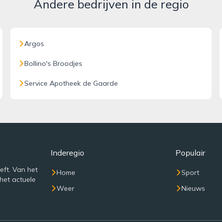
Andere bedrijven in de regio
Argos
Bollino's Broodjes
Service Apotheek de Gaarde
Inderegio
Populair
eft. Van het
Home
Sport
het actuele
Weer
Nieuws