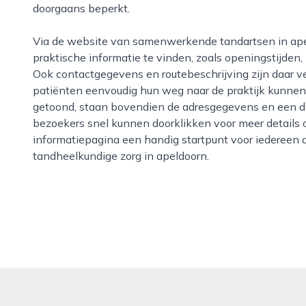
doorgaans beperkt.
Via de website van samenwerkende tandartsen in apeldoorn is het doorgaans mogelijk om
praktische informatie te vinden, zoals openingstijden
Ook contactgegevens en routebeschrijving zijn daar ve
patiënten eenvoudig hun weg naar de praktijk kunnen
getoond, staan bovendien de adresgegevens en een di
bezoekers snel kunnen doorklikken voor meer details
informatiepagina een handig startpunt voor iedereen 
tandheelkundige zorg in apeldoorn.