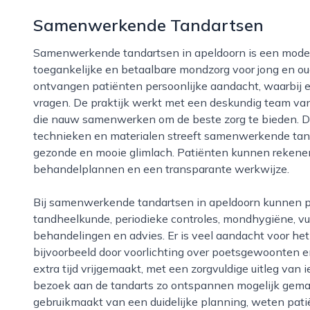
Samenwerkende Tandartsen
Samenwerkende tandartsen in apeldoorn is een moderne tandartspraktijk die zich richt op
toegankelijke en betaalbare mondzorg voor jong en oud
ontvangen patiënten persoonlijke aandacht, waarbij er
vragen. De praktijk werkt met een deskundig team va
die nauw samenwerken om de beste zorg te bieden. D
technieken en materialen streeft samenwerkende tan
gezonde en mooie glimlach. Patiënten kunnen rekenen
behandelplannen en een transparante werkwijze.
Bij samenwerkende tandartsen in apeldoorn kunnen patiënten terecht voor algemene
tandheelkunde, periodieke controles, mondhygiëne, vu
behandelingen en advies. Er is veel aandacht voor h
bijvoorbeeld door voorlichting over poetsgewoonten e
extra tijd vrijgemaakt, met een zorgvuldige uitleg van
bezoek aan de tandarts zo ontspannen mogelijk gemaa
gebruikmaakt van een duidelijke planning, weten patië