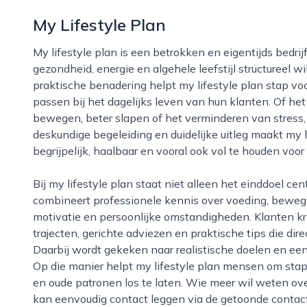
My Lifestyle Plan
My lifestyle plan is een betrokken en eigentijds bedrijf in apeldoorn dat zich richt op mensen die hun
gezondheid, energie en algehele leefstijl structureel w
praktische benadering helpt my lifestyle plan stap vo
passen bij het dagelijks leven van hun klanten. Of h
bewegen, beter slapen of het verminderen van stress,
deskundige begeleiding en duidelijke uitleg maakt my l
begrijpelijk, haalbaar en vooral ook vol te houden voor
Bij my lifestyle plan staat niet alleen het einddoel centraal, maar vooral de weg ernaartoe. Het bedrijf
combineert professionele kennis over voeding, beweg
motivatie en persoonlijke omstandigheden. Klanten kr
trajecten, gerichte adviezen en praktische tips die dire
Daarbij wordt gekeken naar realistische doelen en een a
Op die manier helpt my lifestyle plan mensen om st
en oude patronen los te laten. Wie meer wil weten ov
kan eenvoudig contact leggen via de getoonde conta