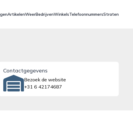
ngen
Artikelen
Weer
Bedrijven
Winkels
Telefoonnummers
Straten
Contactgegevens
Bezoek de website
+31 6 42174687