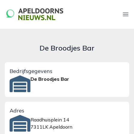
apeldoornsnieuws.nl
Ope
De Broodjes Bar
Bedrijfsgegevens
De Broodjes Bar
Adres
Raadhuisplein 14
7311LK Apeldoorn