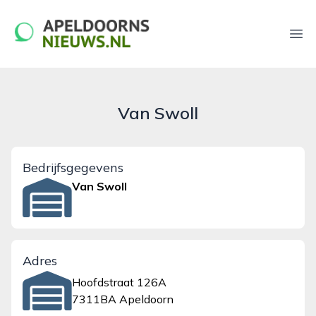
apeldoornsnieuws.nl
Ope
Van Swoll
Bedrijfsgegevens
Van Swoll
Adres
Hoofdstraat 126A
7311BA Apeldoorn