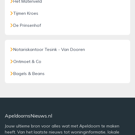
Het Matenveld
Tijmen Kroes
De Prinsenhof
Notariskantoor Tesink - Van Dooren
Ontmoet & Co
Bagels & Beans
ApeldoornsNieuws.nl
Jouw ultieme bron voor alles wat met Apeldoorn te maken
heeft. Van het laatste nieuws tot woninginformatie, lokale