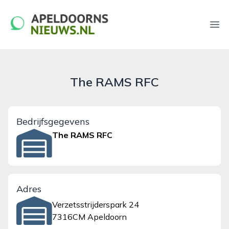
apeldoornsnieuws.nl
Ope
The RAMS RFC
Bedrijfsgegevens
The RAMS RFC
Adres
Verzetsstrijderspark 24
7316CM Apeldoorn