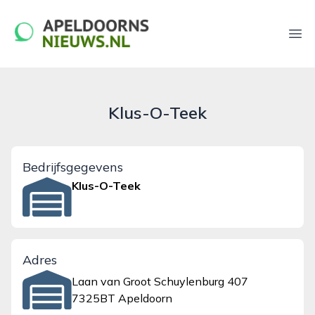
apeldoornsnieuws.nl
Ope
Klus-O-Teek
Bedrijfsgegevens
Klus-O-Teek
Adres
Laan van Groot Schuylenburg 407
7325BT Apeldoorn