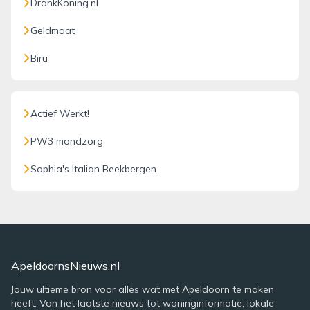
DrankKoning.nl
Geldmaat
Biru
Actief Werkt!
PW3 mondzorg
Sophia's Italian Beekbergen
ApeldoornsNieuws.nl
Jouw ultieme bron voor alles wat met Apeldoorn te maken
heeft. Van het laatste nieuws tot woninginformatie, lokale