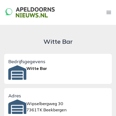
apeldoornsnieuws.nl
Ope
Witte Bar
Bedrijfsgegevens
Witte Bar
Adres
Wipselbergweg 30
7361TK Beekbergen