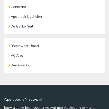
Geldmaat
Apotheek Ugchelen
De Gekke Geit
Brandweer Uddel
HC Ares
Den Eikenboom
ApeldoornsNieuws.nl
Jouw ultieme bron voor alles wat met Apeldoorn te maken