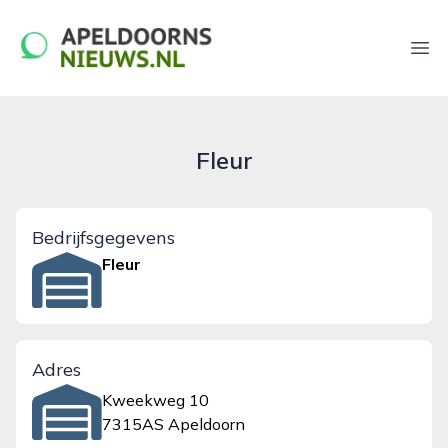
apeldoornsnieuws.nl
Ope
Fleur
Bedrijfsgegevens
Fleur
Adres
Kweekweg 10
7315AS Apeldoorn