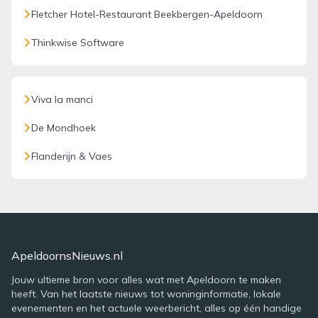
Fletcher Hotel-Restaurant Beekbergen-Apeldoorn
Thinkwise Software
Viva la manci
De Mondhoek
Flanderijn & Vaes
ApeldoornsNieuws.nl
Jouw ultieme bron voor alles wat met Apeldoorn te maken
heeft. Van het laatste nieuws tot woninginformatie, lokale
evenementen en het actuele weerbericht, alles op één handige