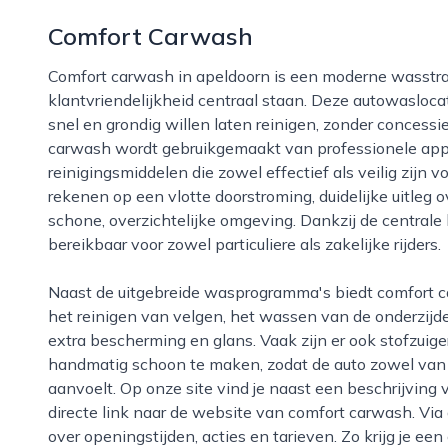
Comfort Carwash
Comfort carwash in apeldoorn is een moderne wasstraat waar gemak, kwaliteit en
klantvriendelijkheid centraal staan. Deze autowaslocat
snel en grondig willen laten reinigen, zonder concessie
carwash wordt gebruikgemaakt van professionele appa
reinigingsmiddelen die zowel effectief als veilig zijn 
rekenen op een vlotte doorstroming, duidelijke uitleg
schone, overzichtelijke omgeving. Dankzij de centrale
bereikbaar voor zowel particuliere als zakelijke rijders.
Naast de uitgebreide wasprogramma's biedt comfort carwash in veel gevallen extra services, zoals
het reinigen van velgen, het wassen van de onderzij
extra bescherming en glans. Vaak zijn er ook stofzuig
handmatig schoon te maken, zodat de auto zowel van b
aanvoelt. Op onze site vind je naast een beschrijving
directe link naar de website van comfort carwash. Via 
over openingstijden, acties en tarieven. Zo krijg je e