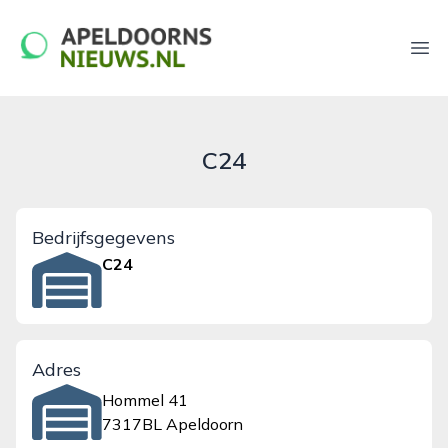
apeldoornsnieuws.nl
Ope
C24
Bedrijfsgegevens
C24
Adres
Hommel 41
7317BL Apeldoorn