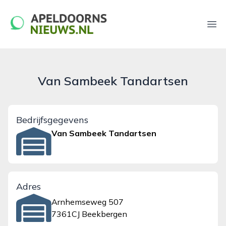
apeldoornsnieuws.nl
Ope
Van Sambeek Tandartsen
Bedrijfsgegevens
Van Sambeek Tandartsen
Adres
Arnhemseweg 507
7361CJ Beekbergen