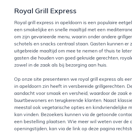
Royal Grill Express
Royal grill express in apeldoorn is een populaire eetgelegenheid waar bezoekers terechtkunnen voor
een smakelijke en snelle maaltijd met een mediterrane
om zijn gevarieerde menu, waarin onder andere grillger
schotels en snacks centraal staan. Gasten kunnen er z
uitgebreide maaltijd om mee te nemen of thuis te laten 
gasten die houden van goed gekruide gerechten, royale 
zowel in de zaak als bij bezorging aan huis.
Op onze site presenteren we royal grill express als een toegankelijke en betaalbare keuze voor wie
in apeldoorn zin heeft in versbereide grillgerechten.
aandacht voor smaak en versheid, waardoor de zaak e
buurtbewoners en terugkerende klanten. Naast klassiek
meestal ook vegetarische opties en kindvriendelijke m
kan vinden. Bezoekers kunnen via de getoonde conta
een bestelling plaatsen. Wie meer wil weten over de a
openingstijden, kan via de link op deze pagina rechts