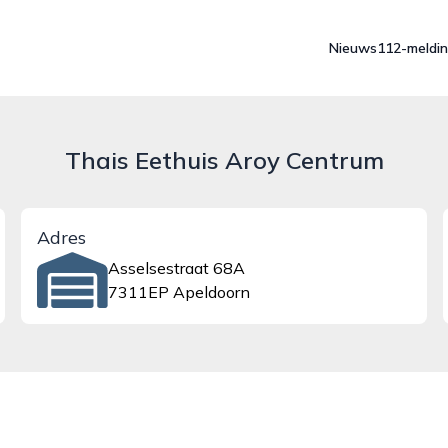
Nieuws
112-meldi
Thais Eethuis Aroy Centrum
Adres
Asselsestraat 68A
7311EP Apeldoorn