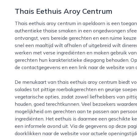
Thais Eethuis Aroy Centrum
Thais eethuis aroy centrum in apeldoorn is een toegankelijke plek voor iedereen die houdt van
authentieke thaise smaken in een ongedwongen sfeer. 
ontvangst, vers bereide gerechten en een ruime keuze a
snel een maaltijd wilt afhalen of uitgebreid wilt dinere
werken met verse ingrediënten en maken gebruik van t
gerechten hun karakteristieke diepgang behouden. Op 
de contactgegevens en een link naar de website van di
De menukaart van thais eethuis aroy centrum biedt voor ieder wat wils, van milde curries en frisse
salades tot pittige roerbakgerechten en geurige soepen. 
vegetarische opties, zodat zowel liefhebbers van pitti
houden, goed terechtkunnen. Veel bezoekers waardere
mogelijkheid om gerechten aan te passen aan persoonl
ingrediënten. Het eethuis is daarmee een geschikte k
een informele avond uit. Via de gegevens op deze pa
doorklikken naar de website voor actuele openingstijd