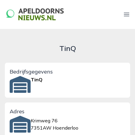
apeldoornsnieuws.nl
Ope
TinQ
Bedrijfsgegevens
TinQ
Adres
Krimweg 76
7351AW Hoenderloo