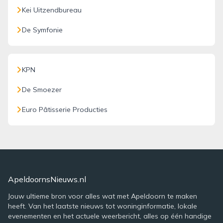
Kei Uitzendbureau
De Symfonie
KPN
De Smoezer
Euro Pâtisserie Producties
ApeldoornsNieuws.nl
Jouw ultieme bron voor alles wat met Apeldoorn te maken
heeft. Van het laatste nieuws tot woninginformatie, lokale
evenementen en het actuele weerbericht, alles op één handige