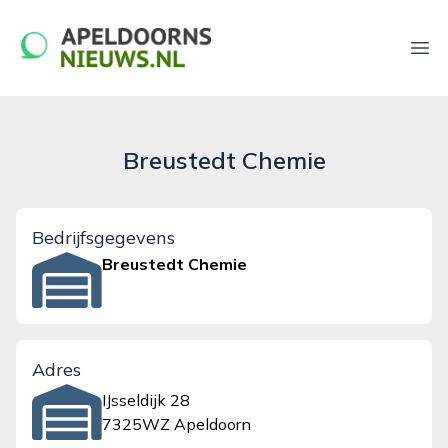
apeldoornsnieuws.nl
Ope
Breustedt Chemie
Bedrijfsgegevens
Breustedt Chemie
Adres
IJsseldijk 28
7325WZ Apeldoorn