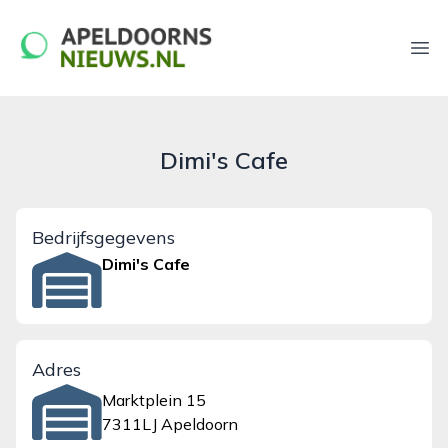
apeldoornsnieuws.nl
Ope
Dimi's Cafe
Bedrijfsgegevens
Dimi's Cafe
Adres
Marktplein 15
7311LJ Apeldoorn