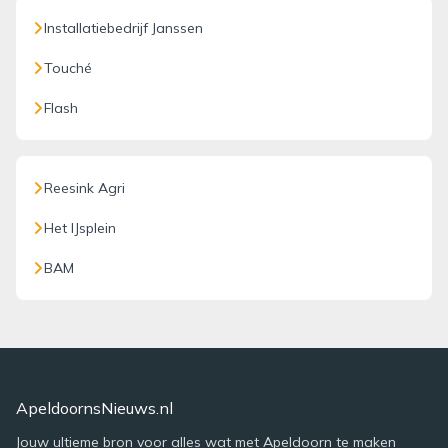
Installatiebedrijf Janssen
Touché
Flash
Reesink Agri
Het IJsplein
BAM
ApeldoornsNieuws.nl
Jouw ultieme bron voor alles wat met Apeldoorn te maken