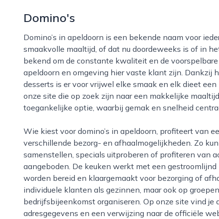
Domino's
Domino’s in apeldoorn is een bekende naam voor iedereen die trek heeft in een snelle en
smaakvolle maaltijd, of dat nu doordeweeks is of in h
bekend om de constante kwaliteit en de voorspelbare
apeldoorn en omgeving hier vaste klant zijn. Dankzij 
desserts is er voor vrijwel elke smaak en elk dieet e
onze site die op zoek zijn naar een makkelijke maaltij
toegankelijke optie, waarbij gemak en snelheid centra
Wie kiest voor domino’s in apeldoorn, profiteert van een gebruiksvriendelijke bestelomgeving en
verschillende bezorg- en afhaalmogelijkheden. Zo kun j
samenstellen, specials uitproberen of profiteren van a
aangeboden. De keuken werkt met een gestroomlijnd p
worden bereid en klaargemaakt voor bezorging of afhal
individuele klanten als gezinnen, maar ook op groepen
bedrijfsbijeenkomst organiseren. Op onze site vind je 
adresgegevens en een verwijzing naar de officiële web