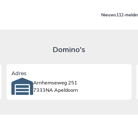
Nieuws
112-meldi
Domino's
Adres
Arnhemseweg 251
7333NA Apeldoorn