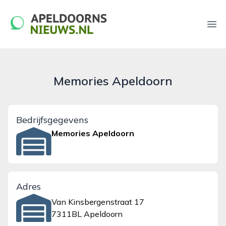
apeldoornsnieuws.nl
Ope
Memories Apeldoorn
Bedrijfsgegevens
Memories Apeldoorn
Adres
Van Kinsbergenstraat 17
7311BL Apeldoorn