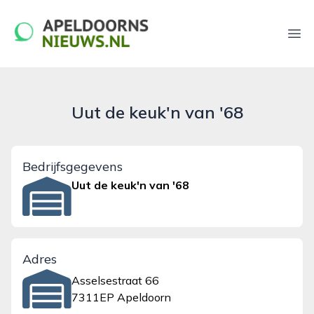
apeldoornsnieuws.nl
Ope
Uut de keuk'n van '68
Bedrijfsgegevens
Uut de keuk'n van '68
Adres
Asselsestraat 66
7311EP Apeldoorn