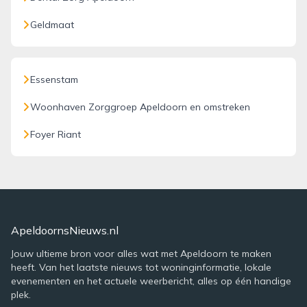
Geldmaat
Essenstam
Woonhaven Zorggroep Apeldoorn en omstreken
Foyer Riant
ApeldoornsNieuws.nl
Jouw ultieme bron voor alles wat met Apeldoorn te maken
heeft. Van het laatste nieuws tot woninginformatie, lokale
evenementen en het actuele weerbericht, alles op één handige
plek.