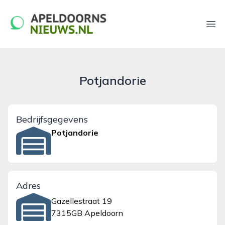
apeldoornsnieuws.nl
Ope
Potjandorie
Bedrijfsgegevens
Potjandorie
Adres
Gazellestraat 19
7315GB Apeldoorn