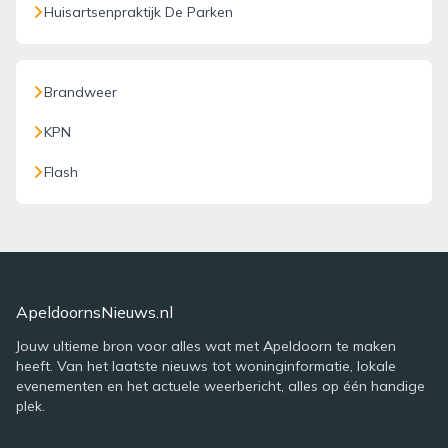
Huisartsenpraktijk De Parken
Brandweer
KPN
Flash
ApeldoornsNieuws.nl
Jouw ultieme bron voor alles wat met Apeldoorn te maken
heeft. Van het laatste nieuws tot woninginformatie, lokale
evenementen en het actuele weerbericht, alles op één handige
plek.