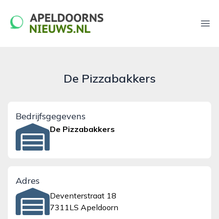
apeldoornsnieuws.nl
Ope
De Pizzabakkers
Bedrijfsgegevens
De Pizzabakkers
Adres
Deventerstraat 18
7311LS Apeldoorn