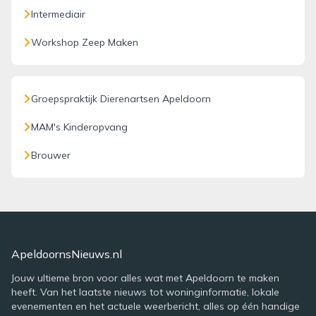
Intermediair
Workshop Zeep Maken
Groepspraktijk Dierenartsen Apeldoorn
MAM's Kinderopvang
Brouwer
ApeldoornsNieuws.nl
Jouw ultieme bron voor alles wat met Apeldoorn te maken
heeft. Van het laatste nieuws tot woninginformatie, lokale
evenementen en het actuele weerbericht, alles op één handige