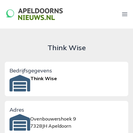
apeldoornsnieuws.nl
Ope
Think Wise
Bedrijfsgegevens
Think Wise
Adres
Ovenbouwershoek 9
7328JH Apeldoorn