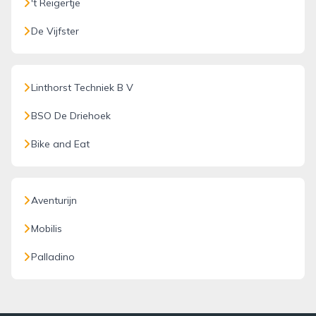
't Reigertje
De Vijfster
Linthorst Techniek B V
BSO De Driehoek
Bike and Eat
Aventurijn
Mobilis
Palladino