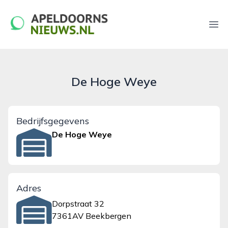
apeldoornsnieuws.nl
Ope
De Hoge Weye
Bedrijfsgegevens
De Hoge Weye
Adres
Dorpstraat 32
7361AV Beekbergen