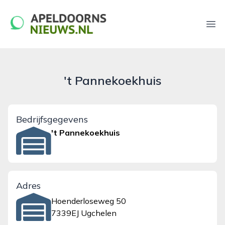
apeldoornsnieuws.nl
Ope
't Pannekoekhuis
Bedrijfsgegevens
't Pannekoekhuis
Adres
Hoenderloseweg 50
7339EJ Ugchelen