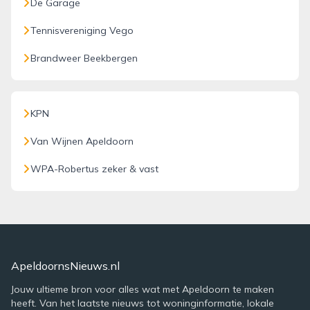
De Garage
Tennisvereniging Vego
Brandweer Beekbergen
KPN
Van Wijnen Apeldoorn
WPA-Robertus zeker & vast
ApeldoornsNieuws.nl
Jouw ultieme bron voor alles wat met Apeldoorn te maken
heeft. Van het laatste nieuws tot woninginformatie, lokale