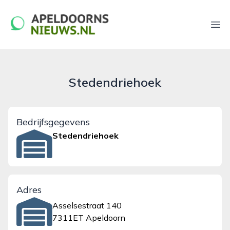
apeldoornsnieuws.nl
Ope
Stedendriehoek
Bedrijfsgegevens
Stedendriehoek
Adres
Asselsestraat 140
7311ET Apeldoorn