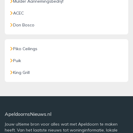
Mulder Aannemingsbedrijf
ACEC
Don Bosco
Piko Ceilings
Puik
King Grill
ApeldoornsNieuws.nl
Jouw ultieme bron voor alles wat met Apeldoorn te maken
heeft. Van het laatste nieuws tot woninginformatie, lokale