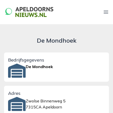
apeldoornsnieuws.nl
Ope
De Mondhoek
Bedrijfsgegevens
De Mondhoek
Adres
Zwolse Binnenweg 5
7315CA Apeldoorn