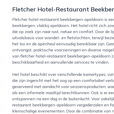
Fletcher Hotel-Restaurant Beekbe
Fletcher hotel-restaurant beekbergen-apeldoorn is een sfeervol hotel midden in de bossen bij
beekbergen, vlakbij apeldoorn. Het hotel richt zich z
die op zoek zijn naar rust, natuur en comfort. Door de 
uitvalsbasis voor wandel- en fietstochten, terwijl be
het loo en de apenheul eenvoudig bereikbaar zijn. Ga
ontvangst, praktische voorzieningen en diverse moge
van fletcher hotel-restaurant beekbergen-apeldoorn z
beschikbaarheid en aanvullende services te vinden.
Het hotel beschikt over verschillende kamertypes, van standaardkamers tot ruimere familiekamers,
die zijn ingericht met het oog op een comfortabel verb
geserveerd met aandacht voor seizoensproducten, waar
als een informele maaltijd terechtkunnen. Ook is er e
ontspannen na een dag in de buitenlucht. Voor zakelij
restaurant beekbergen-apeldoorn vergaderzalen en faci
kleinschalige evenementen. Door de combinatie van n