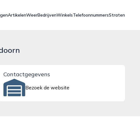
ngen
Artikelen
Weer
Bedrijven
Winkels
Telefoonnummers
Straten
ldoorn
Contactgegevens
Bezoek de website