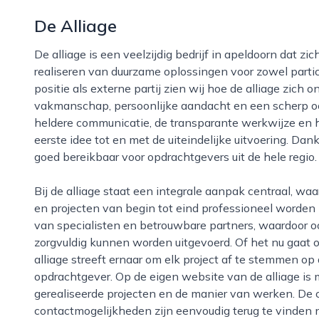
De Alliage
De alliage is een veelzijdig bedrijf in apeldoorn dat zich richt op het vormgeven, begeleiden en
realiseren van duurzame oplossingen voor zowel particu
positie als externe partij zien wij hoe de alliage zich
vakmanschap, persoonlijke aandacht en een scherp oo
heldere communicatie, de transparante werkwijze en
eerste idee tot en met de uiteindelijke uitvoering. Dankz
goed bereikbaar voor opdrachtgevers uit de hele regio.
Bij de alliage staat een integrale aanpak centraal, waarbij verschillende disciplines elkaar versterken
en projecten van begin tot eind professioneel worden 
van specialisten en betrouwbare partners, waardoor o
zorgvuldig kunnen worden uitgevoerd. Of het nu gaat o
alliage streeft ernaar om elk project af te stemmen 
opdrachtgever. Op de eigen website van de alliage is 
gerealiseerde projecten en de manier van werken. De
contactmogelijkheden zijn eenvoudig terug te vinden 