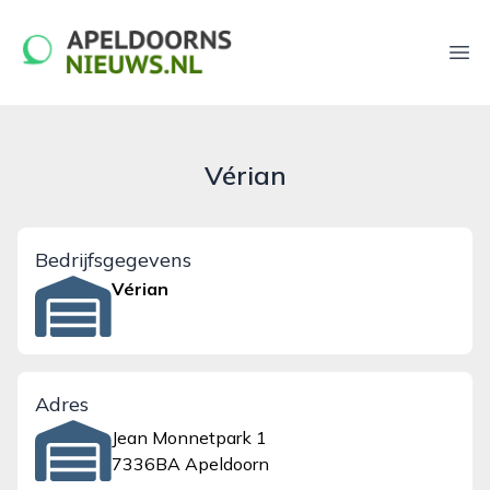
apeldoornsnieuws.nl
Ope
Vérian
Bedrijfsgegevens
Vérian
Adres
Jean Monnetpark 1
7336BA Apeldoorn