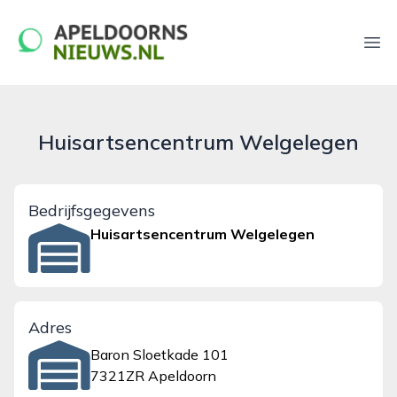
apeldoornsnieuws.nl
Ope
Huisartsencentrum Welgelegen
Bedrijfsgegevens
Huisartsencentrum Welgelegen
Adres
Baron Sloetkade 101
7321ZR Apeldoorn