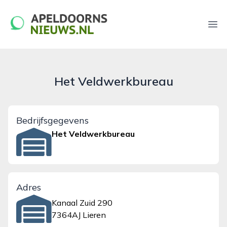
apeldoornsnieuws.nl
Ope
Het Veldwerkbureau
Bedrijfsgegevens
Het Veldwerkbureau
Adres
Kanaal Zuid 290
7364AJ Lieren