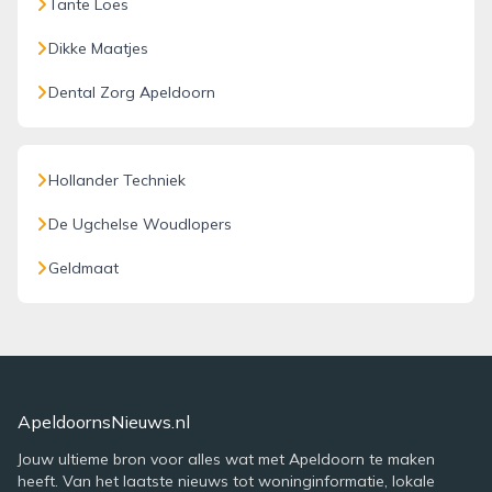
Tante Loes
Dikke Maatjes
Dental Zorg Apeldoorn
Hollander Techniek
De Ugchelse Woudlopers
Geldmaat
ApeldoornsNieuws.nl
Jouw ultieme bron voor alles wat met Apeldoorn te maken
heeft. Van het laatste nieuws tot woninginformatie, lokale