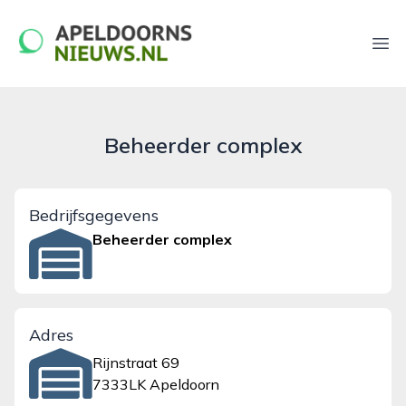
apeldoornsnieuws.nl
Ope
Beheerder complex
Bedrijfsgegevens
Beheerder complex
Adres
Rijnstraat 69
7333LK Apeldoorn