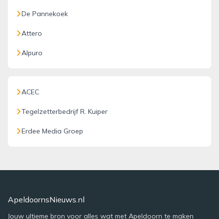
De Pannekoek
Attero
Alpuro
ACEC
Tegelzetterbedrijf R. Kuiper
Erdee Media Groep
ApeldoornsNieuws.nl
Jouw ultieme bron voor alles wat met Apeldoorn te maken