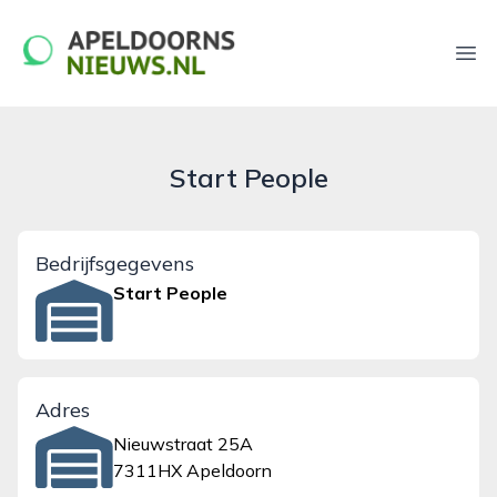
apeldoornsnieuws.nl
Ope
Start People
Bedrijfsgegevens
Start People
Adres
Nieuwstraat 25A
7311HX Apeldoorn