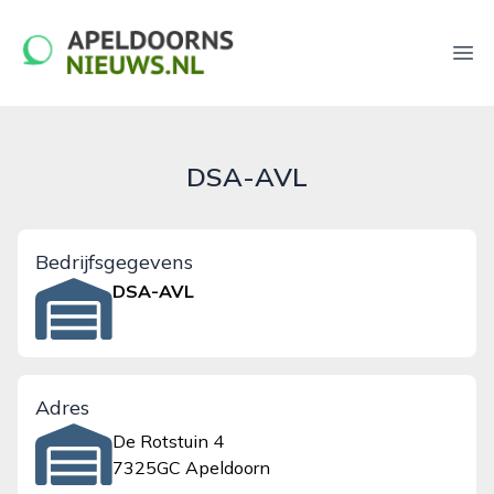
apeldoornsnieuws.nl
Ope
DSA-AVL
Bedrijfsgegevens
DSA-AVL
Adres
De Rotstuin 4
7325GC Apeldoorn