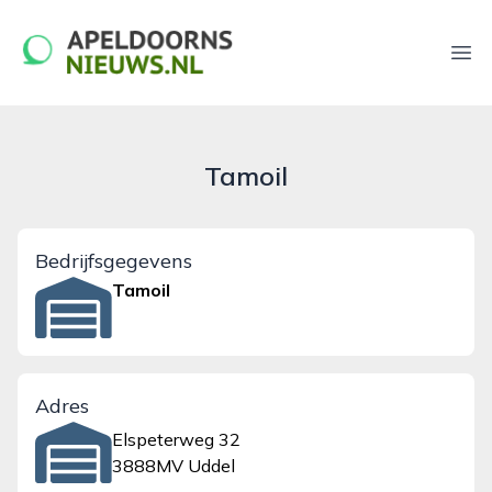
apeldoornsnieuws.nl
Ope
Tamoil
Bedrijfsgegevens
Tamoil
Adres
Elspeterweg 32
3888MV Uddel