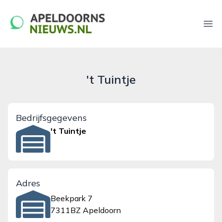
apeldoornsnieuws.nl
Ope
't Tuintje
Bedrijfsgegevens
't Tuintje
Adres
Beekpark 7
7311BZ Apeldoorn