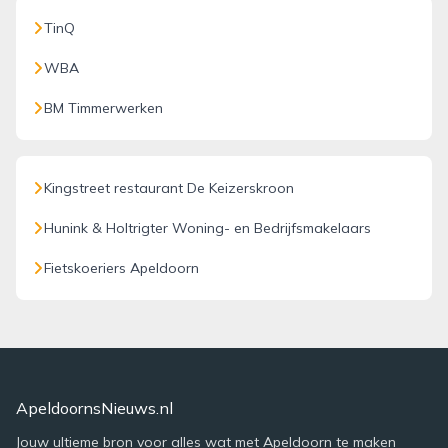
TinQ
WBA
BM Timmerwerken
Kingstreet restaurant De Keizerskroon
Hunink & Holtrigter Woning- en Bedrijfsmakelaars
Fietskoeriers Apeldoorn
ApeldoornsNieuws.nl
Jouw ultieme bron voor alles wat met Apeldoorn te maken