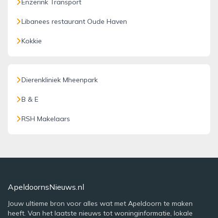
Enzerink Transport
Libanees restaurant Oude Haven
Kokkie
Dierenkliniek Mheenpark
B & E
RSH Makelaars
ApeldoornsNieuws.nl
Jouw ultieme bron voor alles wat met Apeldoorn te maken
heeft. Van het laatste nieuws tot woninginformatie, lokale