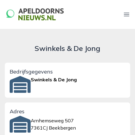
apeldoornsnieuws.nl
Ope
Swinkels & De Jong
Bedrijfsgegevens
Swinkels & De Jong
Adres
Arnhemseweg 507
7361CJ Beekbergen