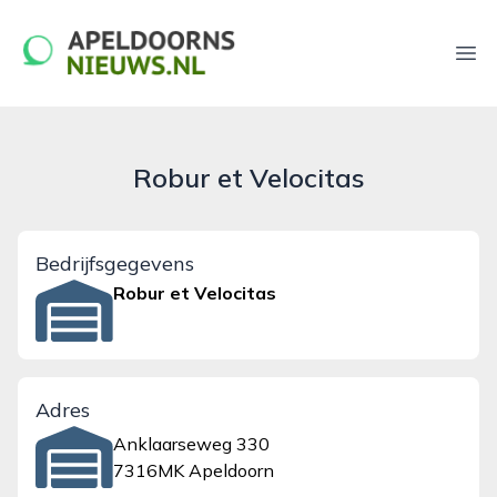
apeldoornsnieuws.nl
Ope
Robur et Velocitas
Bedrijfsgegevens
Robur et Velocitas
Adres
Anklaarseweg 330
7316MK Apeldoorn