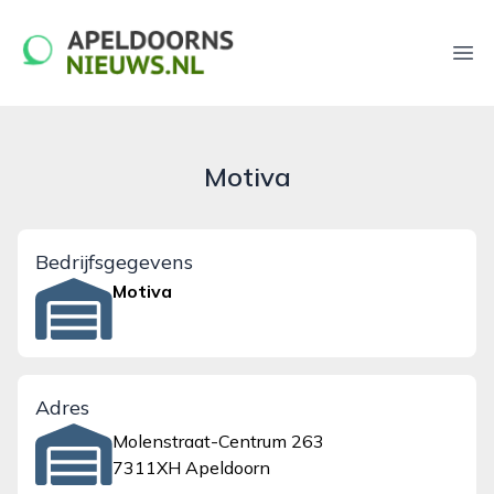
apeldoornsnieuws.nl
Ope
Motiva
Bedrijfsgegevens
Motiva
Adres
Molenstraat-Centrum 263
7311XH Apeldoorn