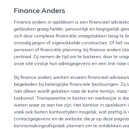
Finance Anders
Finance anders in apeldoorn is een financieel advieskantoor dat zich richt op mensen die hun
geldzaken graag helder, persoonlijk en begrijpelijk ge
zich door complexe financiële vraagstukken terug te br
onnodig jargon of ingewikkelde constructies. Of het 
pensioen of financiële planning, bij finance anders sta
centraal. Zij nemen de tijd om te luisteren, door te 
onze site vind je hun adresgegevens en een link naar 
Bij finance anders werken ervaren financieel adviseurs die zowel particuliere als zakelijke klanten
begeleiden bij belangrijke financiële beslissingen. Zi
niet alleen wordt gekeken naar de korte termijn, maar 
toekomst. Transparantie in kosten en werkwijze is daa
weten waar ze aan toe zijn. Het kantoor in apeldoorn 
vaak ook buiten kantoortijden mogelijk, wat prettig i
contactgegevens en de website, die je op deze pagina a
kennismakingsafspraak plannen om te ontdekken wat f