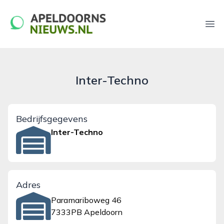
apeldoornsnieuws.nl
Ope
Inter-Techno
Bedrijfsgegevens
Inter-Techno
Adres
Paramariboweg 46
7333PB Apeldoorn